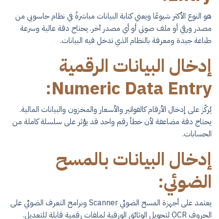
هو النوع الأكثر شيوعًا ويعني كتابة البيانات مباشرةً في نظام حاسوبي من
مصدر ورقي أو ملف صوتي أو أي مصدر آخر. يحتاج دقة عالية وسرعة
طباعة جيدة ومعرفة بالنظام الذي تدخل فيه البيانات.
إدخال البيانات الرقمية
Numeric Data Entry:
يُركّز على إدخال الأرقام كالفواتير والأسعار والمخزون والبيانات المالية.
يحتاج دقة مضاعفة لأن خطأ رقم واحد قد يؤثر على سلسلة كاملة من
الحسابات.
إدخال البيانات بالمسح
الضوئي:
يعتمد على أجهزة المسح الضوئي Scanner وبرامج التعرف الضوئي على
الحروف OCR لتحويل الوثائق الورقية لملفات رقمية قابلة للتعديل.