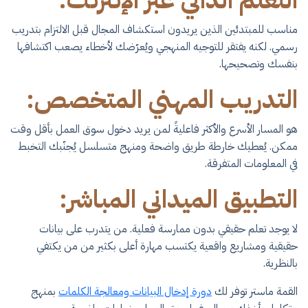
التعلم الذاتي عبر الإنترنت:
مناسب للمبتدئين الذين يريدون استكشاف المجال قبل الالتزام بتدريب
رسمي. لكنه يفتقر للتوجيه المنهجي ويُعرّضك لأخطاء يصعب اكتشافها
بنفسك وتصحيحها.
التدريب المهني المتخصص:
هو المسار الأسرع والأكثر فاعليةً لمن يريد دخول سوق العمل بأقل وقت
ممكن. يُعطيك خارطة طريق واضحة ومنهج متسلسل يُجنّبك التخبط
في المعلومات المتفرقة.
التطبيق الميداني المباشر:
لا يوجد تعلم حقيقي بدون ممارسة فعلية. من يتدرب على بيانات
حقيقية ومشاريع واقعية يكتسب مهارة أعلى بكثير من من يكتفي
بالنظرية.
القمة ماستر توفر لك
دورة إدخال البيانات ومعالجة الكلمات
بمنهج