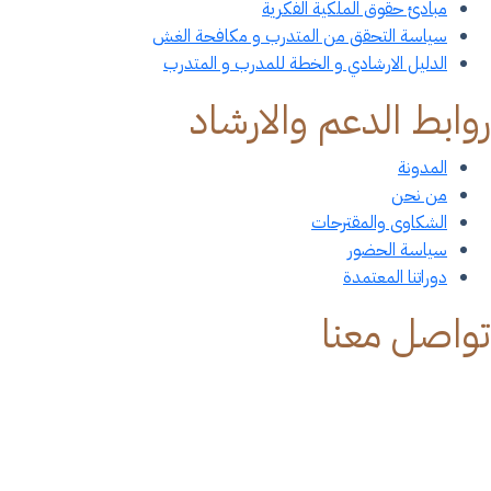
مبادئ حقوق الملكية الفكرية
سياسة التحقق من المتدرب و مكافحة الغش
الدليل الارشادي و الخطة للمدرب و المتدرب
وابط الدعم والارشاد
المدونة
من نحن
الشكاوى والمقترحات
سياسة الحضور
دوراتنا المعتمدة
واصل معنا
جدة - حي الرحاب - شارع فلسطين
Alqemmatraining@Gmail.Com
٠٥٤٩١٠٥٩٨٦ - ٠٥٠٢١٥٣٤٥٨
فرع النساء ٠٥٠٩٤١٦٧٣٦