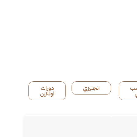
ب
انجليزي
دورات
ي
اونلاين