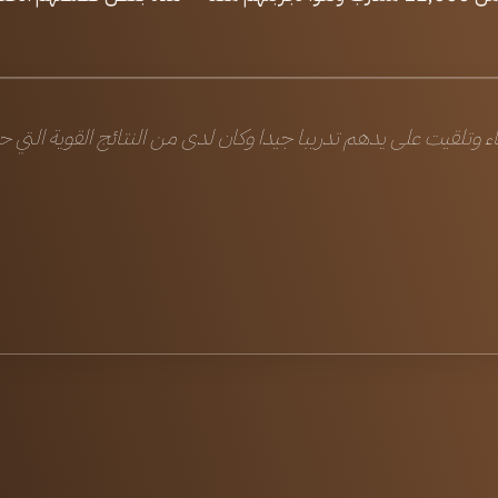
اء وتلقيت على يدهم تدريبا جيدا وكان لدى من النتائج القوية التي ح