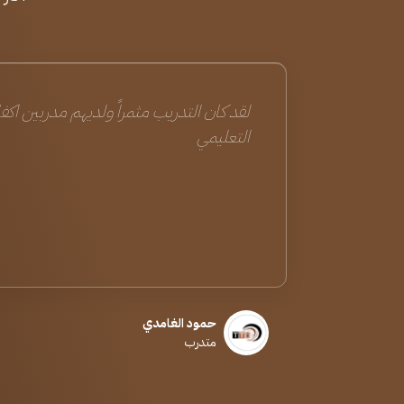
لقد كان التدريب مثمراً ولديهم مدربين اكف
التعليمي
حمود الغامدي
متدرب