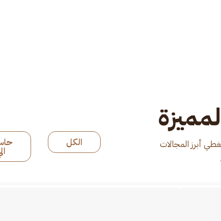
لمميزة
الكل
حاس
غطي أبرز المجالات
ال