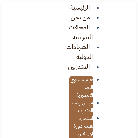
الرئيسية
من نحن
المجالات
التدريبية
الشهادات
الدولية
المتدربين
تقيم مستوي
اللغة
الانجليزية
قياس رضاء
المتدرب
استمارة
تقييم دورة
أون لاين