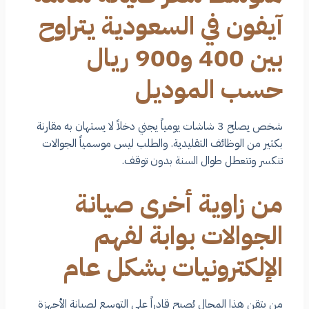
آيفون في السعودية يتراوح
بين 400 و900 ريال
حسب الموديل
شخص يصلح 3 شاشات يومياً يجني دخلاً لا يستهان به مقارنة
بكثير من الوظائف التقليدية. والطلب ليس موسمياً الجوالات
تنكسر وتتعطل طوال السنة بدون توقف.
من زاوية أخرى صيانة
الجوالات بوابة لفهم
الإلكترونيات بشكل عام
من يتقن هذا المجال يُصبح قادراً على التوسع لصيانة الأجهزة