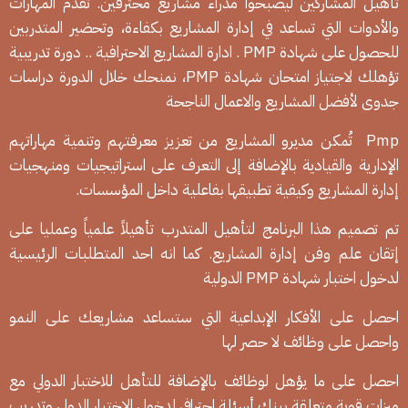
تأهيل المشاركين ليصبحوا مدراء مشاريع محترفين. تقدم المهارات
والأدوات التي تساعد في إدارة المشاريع بكفاءة، وتحضير المتدربين
للحصول على شهادة PMP . ادارة المشاريع الاحترافية .. دورة تدريبية
تؤهلك لاجتياز امتحان شهادة PMP، نمنحك خلال الدورة دراسات
جدوى لأفضل المشاريع والاعمال الناجحة
Pmp تُمكن مديرو المشاريع من تعزيز معرفتهم وتنمية مهاراتهم
الإدارية والقيادية بالإضافة إلى التعرف على استراتيجيات ومنهجيات
إدارة المشاريع وكيفية تطبيقها بفاعلية داخل المؤسسات.
تم تصميم هذا البرنامج لتأهيل المتدرب تأهيلاً علمياً وعمليا على
إتقان علم وفن إدارة المشاريع. كما انه احد المتطلبات الرئيسية
لدخول اختبار شهادة PMP الدولية
احصل على الأفكار الإبداعية التي ستساعد مشاريعك على النمو
واحصل على وظائف لا حصر لها
احصل على ما يؤهل لوظائف بالإضافة للتأهل للاختبار الدولي مع
ميزات قوية متعلقة ببنك أسئلة احترافي لدخول الاختبار الدولي وتدريب