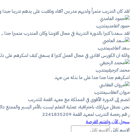
لقد كان التدريب مثمراً ولديهم مدربين اكفاء وتلقيت على يدهم تدريبا جيدا وك
حمود الغامدي
متدرب
لقد سعدنا كثيرا بالدورة التدريبة في مجال الاوشا وكان المتدرب متميزا جدا ,
سعد العاضي
متدرب
والله ان الكورس افادني في مجال العمل كثيرا لا يسعني كيف اشكرهم على ذ
محمد الزحيفي
متدرب
اشكرهم جدا جدا جدا على ما بذله من جهد
مروان العفاسي
متدرب
انضم إلى الدورة الأقوى في المملكة مع معهد القمة للتدريب
نحن نصقل مهاراتك باحترافية، عملية التعلم ليست بالأمر اليسير والممتع دائم
ر قم رخصة التدريب لمعهد القمة 2241835209
سجل الآن واغتنم الفرصة
الاسم ثلاثي