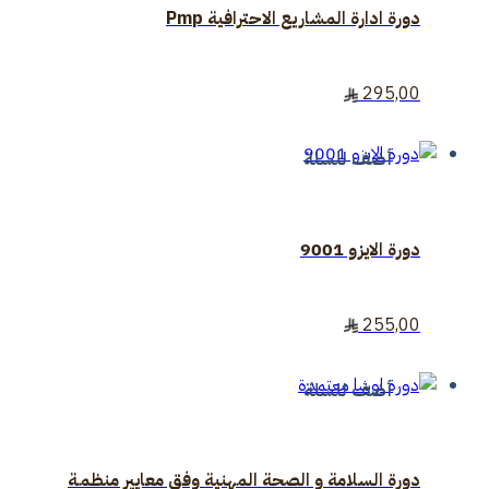
دورة ادارة المشاريع الاحترافية Pmp​
295,00
أضف للسلة
دورة الايزو 9001
255,00
أضف للسلة
دورة السلامة و الصحة المهنية وفق معايير منظمـة