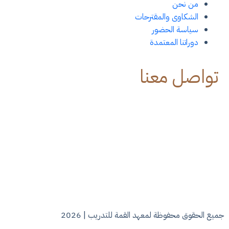
من نحن
الشكاوى والمقترحات
سياسة الحضور
دوراتنا المعتمدة
تواصل معنا
جدة - حي الرحاب - شارع فلسطين
Alqemmatraining@Gmail.Com
٠٥٤٩١٠٥٩٨٦ - ٠٥٠٢١٥٣٤٥٨
فرع النساء ٠٥٠٩٤١٦٧٣٦
فرع الرجال ٠٥٤٩١٠٥٩٨٦
Sat-Thu : 9:00 Am To 1:00 Pm
5:00Pm To 10:00 Pm
جميع الحقوق محفوظة لمعهد القمة للتدريب | 2026