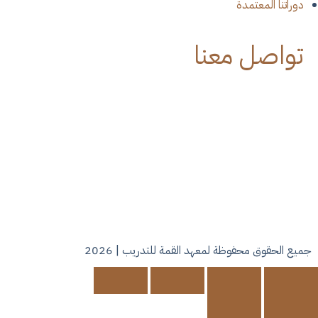
دوراتنا المعتمدة
تواصل معنا
جدة - حي الرحاب - شارع فلسطين
Alqemmatraining@Gmail.Com
٠٥٤٩١٠٥٩٨٦ - ٠٥٠٢١٥٣٤٥٨
فرع النساء ٠٥٠٩٤١٦٧٣٦
فرع الرجال ٠٥٤٩١٠٥٩٨٦
Sat-Thu : 9:00 Am To 1:00 Pm
5:00Pm To 10:00 Pm
جميع الحقوق محفوظة لمعهد القمة للتدريب | 2026